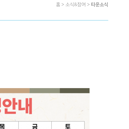
홈 > 소식&참여 >
타운소식