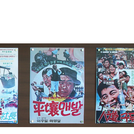
료안내
공연안내
타운소식
설안내
네이버 예약
타운사진첩
험프로그램
쿠팡 예약
타운후기
체험관예약
인터파크 예약
자유게시판
관람예약
시는길