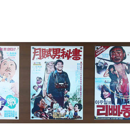
인사말
ZONE1
관람
코미디타운소개
ZONE2
시
CI소개
ZONE3
단체체
ZONE4
코미디
ZONE5
단체
오