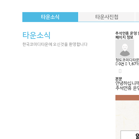
타운소식
타운사진첩
타운소식
추석연휴 운영 
페이지 정보
한국코미디타운에 오신것을 환영합니다
청도코미디타
0건
1,67
본문
안녕하십니까
추석연휴 운